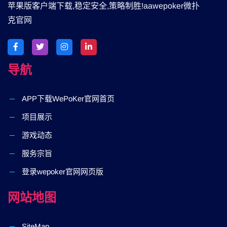
苹果版客户端下载,稳定安全,策略制胜!aawepoker微扑
克官网
导航
APP下载WePoKer官网首页
项目展示
游戏动态
服务宗旨
登录wepoker官网网页版
网站地图
SiteMap